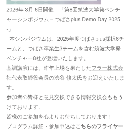
2026年 3月 6日開催 「第8回筑波大学発ベンチ
ャーシンポジウム – つばさplus Demo Day 2025
-」
本シンポジウムは、2025年度つばさplus採択6チ
ームと、つばさ卒業生3チームを含む筑波大学発
ベンチャー8社が登壇いたします。
基調講演には、昨年上場を果たした
フラー株式会
社
代表取締役会長の渋谷 修太氏をお迎えいたしま
す。
参加者の皆様と意見交換できる情報交換会ももう
けております。
皆様のご参加を心よりお待ちしております！
プログラム詳細・参加申込は
こちらのフライヤー