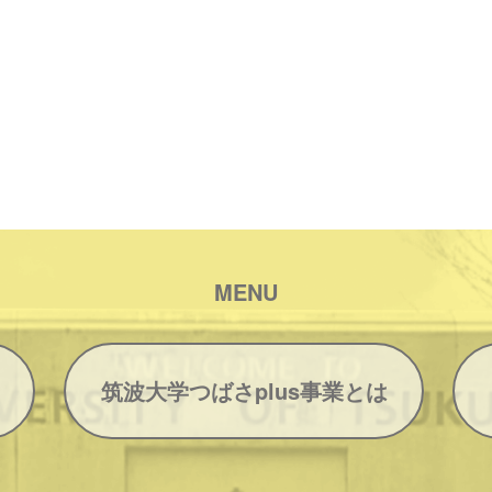
MENU
筑波大学つばさplus事業とは