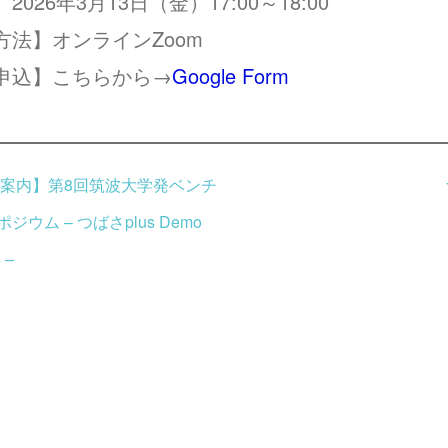
】
2026
年
3
月
13
日（金）
17:00
～
18:00
方法】オンライン
Zoom
申込】こちらから→
Google Form
案内】第8回筑波大学発ベンチ
ジウム – つばさplus Demo
 –