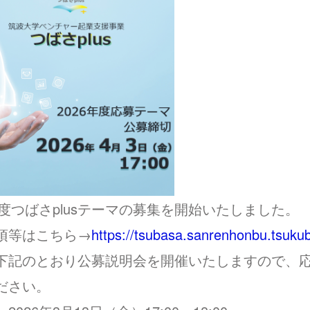
6年度つばさplusテーマの募集を開始いたしました。
項等はこちら→
https://tsubasa.sanrenhonbu.tsukuba
下記のとおり公募説明会を開催いたしますので、
ださい。